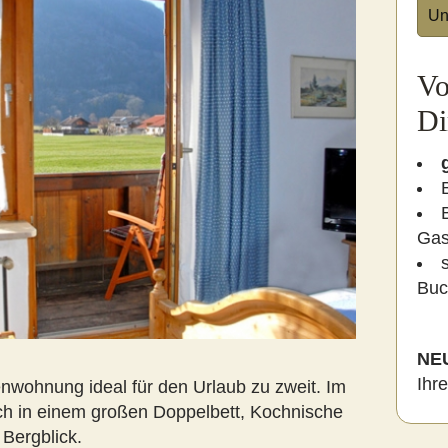
Un
Vo
Di
Gas
Buc
NE
Ihr
ienwohnung ideal für den Urlaub zu zweit. Im
ch in einem großen Doppelbett, Kochnische
Bergblick.