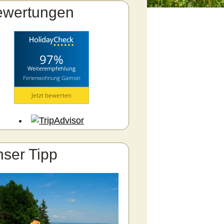
ewertungen
97%
Weiterempfehlung
Ferienwohnung Gamsei
Jetzt bewerten
ser Tipp