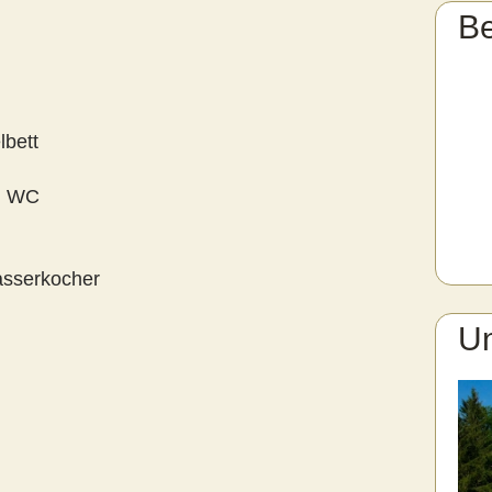
B
bett
d WC
asserkocher
Un