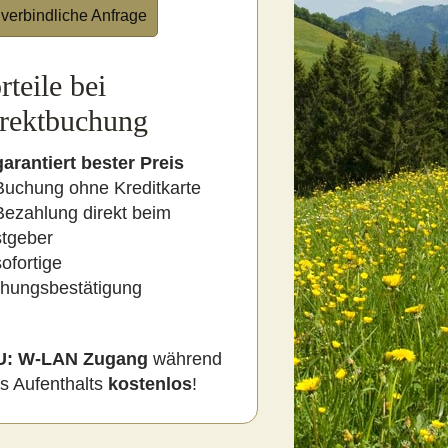
verbindliche Anfrage
rteile bei
rektbuchung
garantiert bester Preis
Buchung ohne Kreditkarte
Bezahlung direkt beim
tgeber
sofortige
hungsbestätigung
U:
W-LAN Zugang
während
es Aufenthalts
kostenlos
!