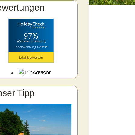
ewertungen
97%
Weiterempfehlung
Ferienwohnung Gamsei
Jetzt bewerten
ser Tipp