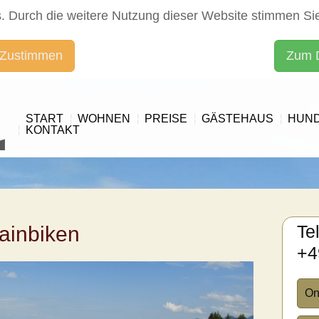
. Durch die weitere Nutzung dieser Website stimmen Si
 Zustimmen
Zum 
START
WOHNEN
PREISE
GÄSTEHAUS
HUN
KONTAKT
Te
ainbiken
+4
On