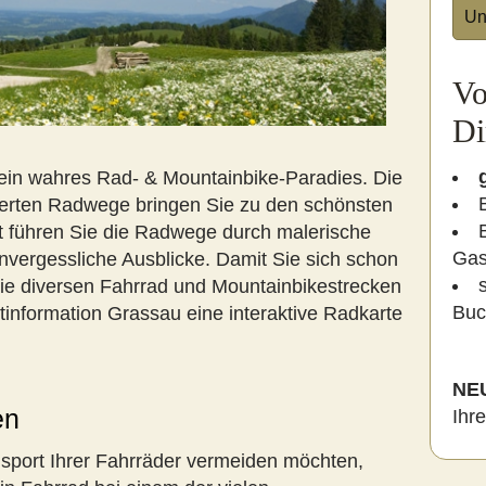
Un
Vo
Di
ein wahres Rad- & Mountainbike-Paradies. Die
derten Radwege bringen Sie zu den schönsten
rt führen Sie die Radwege durch malerische
Gas
nvergessliche Ausblicke. Damit Sie sich schon
die diversen Fahrrad und Mountainbikestrecken
Buc
tinformation Grassau eine interaktive Radkarte
NE
en
Ihr
sport Ihrer Fahrräder vermeiden möchten,