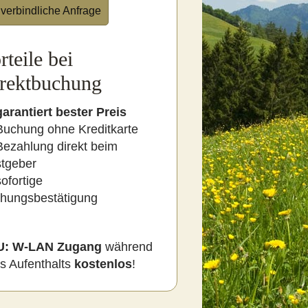
verbindliche Anfrage
rteile bei
rektbuchung
garantiert bester Preis
Buchung ohne Kreditkarte
Bezahlung direkt beim
tgeber
sofortige
hungsbestätigung
U:
W-LAN Zugang
während
es Aufenthalts
kostenlos
!