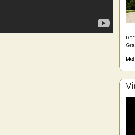
Rad
Gra
Meh
Vi