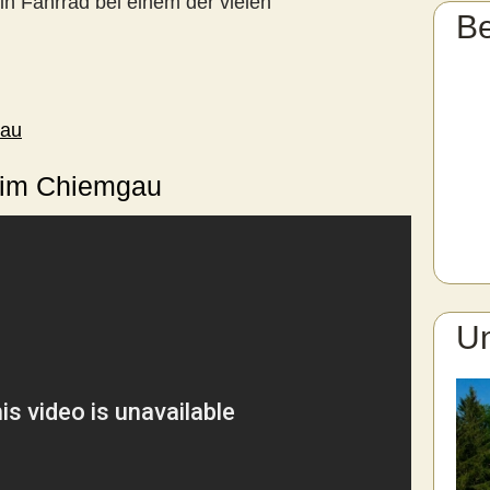
in Fahrrad bei einem der vielen
B
sau
 im Chiemgau
Un